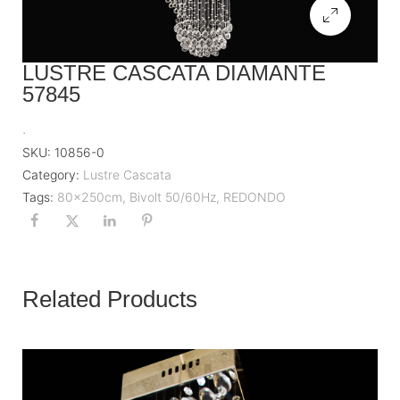
LUSTRE CASCATA DIAMANTE
57845
.
SKU:
10856-0
Category:
Lustre Cascata
Tags:
80x250cm
,
Bivolt 50/60Hz
,
REDONDO
Related Products