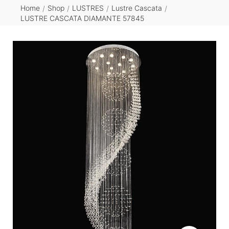
Home
Shop
LUSTRES
Lustre Cascata
/
/
/
/
LUSTRE CASCATA DIAMANTE 57845