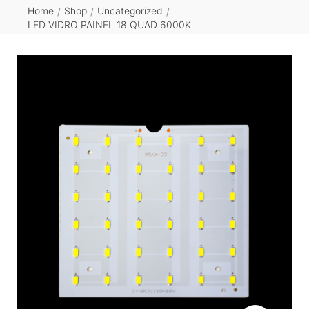
Home
Shop
Uncategorized
/
/
/
LED VIDRO PAINEL 18 QUAD 6000K