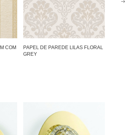
OM COM
PAPEL DE PAREDE LILAS FLORAL
PAPEL D
GREY
MARRON 