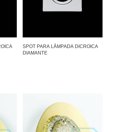
ROICA
SPOT PARA LÂMPADA DICROICA
SPOT PAR
DIAMANTE
CRISTAL 