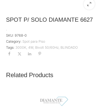
SPOT P/ SOLO DIAMANTE 6627
.
SKU:
9768-0
Category:
Spot para Piso
Tags:
3000K
,
4W
,
Bivolt 50/60Hz
,
BLINDADO
Related Products