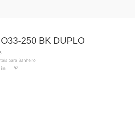
CO33-250 BK DUPLO
5
tais para Banheiro