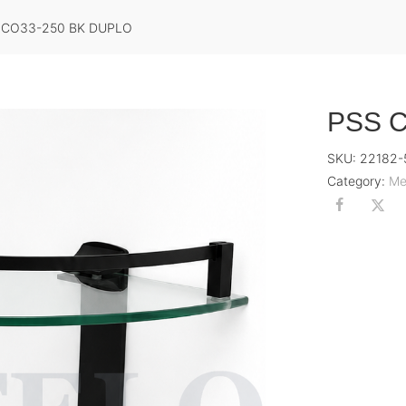
 CO33-250 BK DUPLO
PSS 
SKU:
22182-
Category:
Me