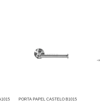
A1015
PORTA PAPEL CASTELO B1015
KIT BANH
BLACK