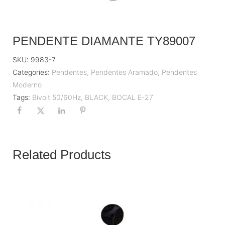
PENDENTE DIAMANTE TY89007
SKU:
9983-7
Categories:
Pendentes
,
Pendentes Aramado
,
Pendentes
Moderno
Tags:
Bivolt 50/60Hz
,
BLACK
,
BOCAL E-27
Related Products