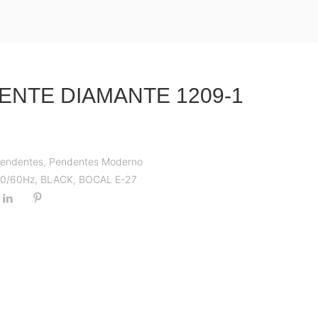
ENTE DIAMANTE 1209-1
4
endentes
,
Pendentes Moderno
 50/60Hz
,
BLACK
,
BOCAL E-27