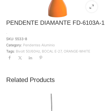
PENDENTE DIAMANTE FD-6103A-1
.
SKU:
5533-8
Category:
Pendentes Aluminio
Tags:
Bivolt 50/60Hz
,
BOCAL E-27
,
ORANGE-WHITE
Related Products