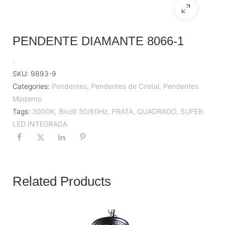
PENDENTE DIAMANTE 8066-1
.
SKU:
9893-9
Categories:
Pendentes
,
Pendentes de Cristal
,
Pendentes
Moderno
Tags:
3000K
,
Bivolt 50/60Hz
,
PRATA
,
QUADRADO
,
SUPER
LED INTEGRADA
Related Products