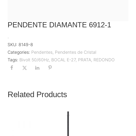
PENDENTE DIAMANTE 6912-1
.
SKU:
8149-8
Categories:
Pendentes
,
Pendentes de Cristal
Tags:
Bivolt 50/60Hz
,
BOCAL E-27
,
PRATA
,
REDONDO
Related Products