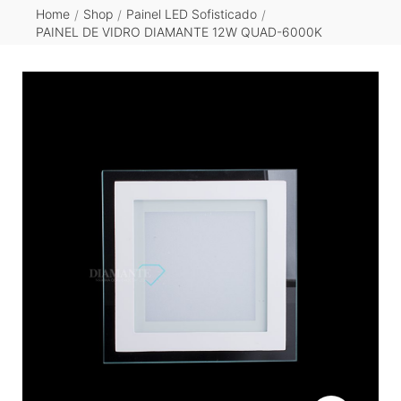
Home
Shop
Painel LED Sofisticado
/
/
/
PAINEL DE VIDRO DIAMANTE 12W QUAD-6000K