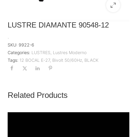
LUSTRE DIAMANTE 90548-12
.
SKU:
9922-6
Categories:
LUSTRES
,
Lustres Moderno
Tags:
12 BOCAL E-27
,
Bivolt 50/60Hz
,
BLACK
Related Products