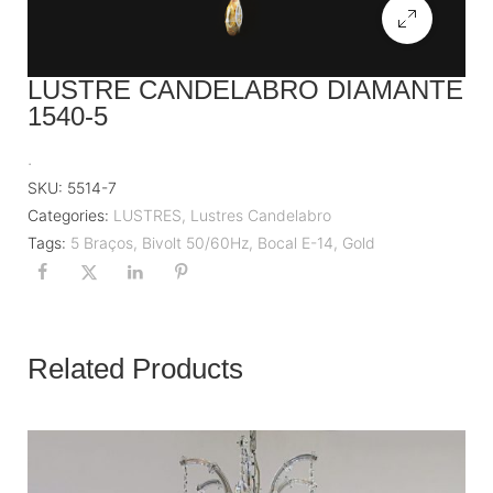
LUSTRE CANDELABRO DIAMANTE
1540-5
.
SKU:
5514-7
Categories:
LUSTRES
,
Lustres Candelabro
Tags:
5 Braços
,
Bivolt 50/60Hz
,
Bocal E-14
,
Gold
Related Products