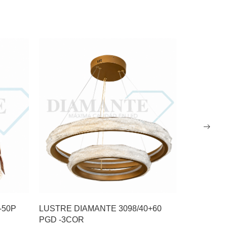
-50P
LUSTRE DIAMANTE 3098/40+60
LUSTRE D
PGD -3COR
(3COLOR)