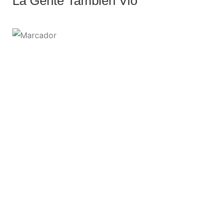
La Gente También Vio