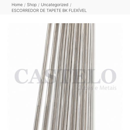
Home
Shop
Uncategorized
/
/
/
ESCORREDOR DE TAPETE BK FLEXÍVEL